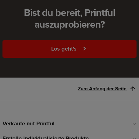
Bist du bereit, Printful
auszuprobieren?
Los geht's
Zum Anfang der Seite
Verkaufe mit Printful
Fußzeilen-
Links
Erstelle individualisierte Produkte