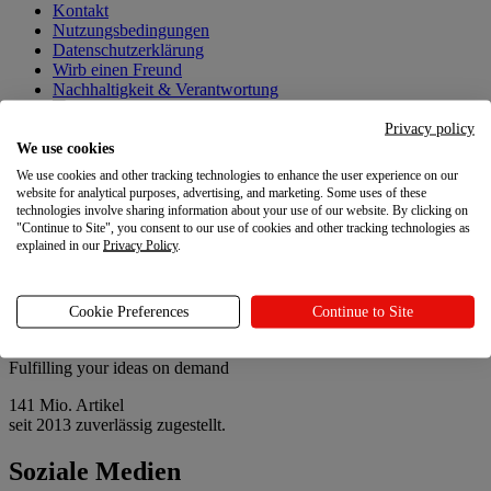
Kontakt
Nutzungsbedingungen
Datenschutzerklärung
Wirb einen Freund
Nachhaltigkeit & Verantwortung
Deine Datenschutzoptionen
Privacy policy
We use cookies
Neueste Updates
We use cookies and other tracking technologies to enhance the user experience on our
Neueste Updates
website for analytical purposes, advertising, and marketing. Some uses of these
technologies involve sharing information about your use of our website. By clicking on
"Continue to Site", you consent to our use of cookies and other tracking technologies as
Printful-Updates
explained in our
Privacy Policy
.
Leitfaden zu Printful Abrechnungen
Store-Richtlinien-Vorlagen, die du kopieren kannst
Personalisiere deine Bestellungen mit Paketbeilagen
Cookie Preferences
Continue to Site
Fulfilling your ideas on demand
141 Mio. Artikel
seit 2013 zuverlässig zugestellt.
Soziale Medien