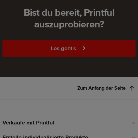
Bist du bereit, Printful
auszuprobieren?
Los geht's
Zum Anfang der Seite
Verkaufe mit Printful
Fußzeilen-
Links
Erstelle individualisierte Produkte