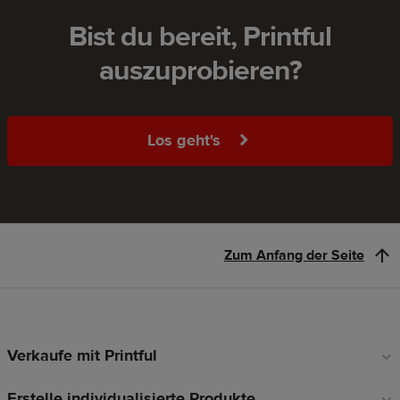
Bist du bereit, Printful
auszuprobieren?
Los geht's
Zum Anfang der Seite
Verkaufe mit Printful
Fußzeilen-
Links
Erstelle individualisierte Produkte