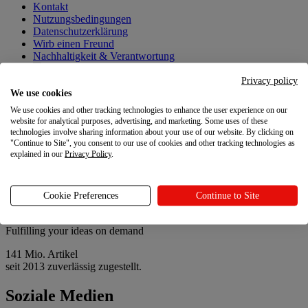
Kontakt
Nutzungsbedingungen
Datenschutzerklärung
Wirb einen Freund
Nachhaltigkeit & Verantwortung
Deine Datenschutzoptionen
Privacy policy
We use cookies
Neueste Updates
We use cookies and other tracking technologies to enhance the user experience on our
Neueste Updates
website for analytical purposes, advertising, and marketing. Some uses of these
technologies involve sharing information about your use of our website. By clicking on
"Continue to Site", you consent to our use of cookies and other tracking technologies as
Printful-Updates
explained in our
Privacy Policy
.
Leitfaden zu Printful Abrechnungen
Store-Richtlinien-Vorlagen, die du kopieren kannst
Personalisiere deine Bestellungen mit Paketbeilagen
Cookie Preferences
Continue to Site
Fulfilling your ideas on demand
141 Mio. Artikel
seit 2013 zuverlässig zugestellt.
Soziale Medien