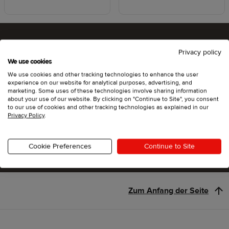
Privacy policy
Bist du bereit, Printful
We use cookies
We use cookies and other tracking technologies to enhance the user
auszuprobieren?
experience on our website for analytical purposes, advertising, and
marketing. Some uses of these technologies involve sharing information
about your use of our website. By clicking on "Continue to Site", you consent
to our use of cookies and other tracking technologies as explained in our
Privacy Policy
.
Los geht's
Cookie Preferences
Continue to Site
Zum Anfang der Seite