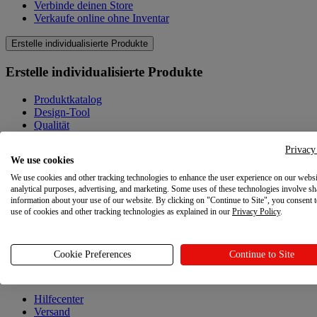
Verbinde deinen Store
Verkaufe online ohne Inventar
Erstelle individualisierte Produkte
Erstelle individualisierte Produkte
Produktkatalog
Design-Tool
Qualität
Produkte selbst gestalten
Privacy
We use cookies
Wissenswertes
We use cookies and other tracking technologies to enhance the user experience on our websi
Wissenswertes
analytical purposes, advertising, and marketing. Some uses of these technologies involve sh
information about your use of our website. By clicking on "Continue to Site", you consent 
use of cookies and other tracking technologies as explained in our
Privacy Policy
.
Blog
Ressourcen
Cookie Preferences
Continue to Site
Ressourcen
Hilfecenter
Versand