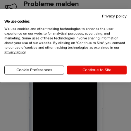
Probleme melden
Mache mit der Kamera deines Handys ein Foto
Privacy policy
oder wähle eine vorhandene Aufnahme aus, um
We use cookies
uns mitzuteilen, dass bei einer Bestellung etwas
We use cookies and other tracking technologies to enhance the user
experience on our website for analytical purposes, advertising, and
nicht stimmt
marketing. Some uses of these technologies involve sharing information
about your use of our website. By clicking on "Continue to Site", you consent
to our use of cookies and other tracking technologies as explained in our
Privacy Policy
.
Cookie Preferences
Continue to Site