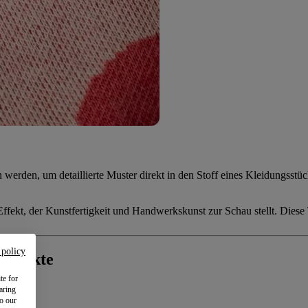
werden, um detaillierte Muster direkt in den Stoff eines Kleidungsstüc
ffekt, der Kunstfertigkeit und Handwerkskunst zur Schau stellt. Diese
 policy
Produkte
te for
aring
to our