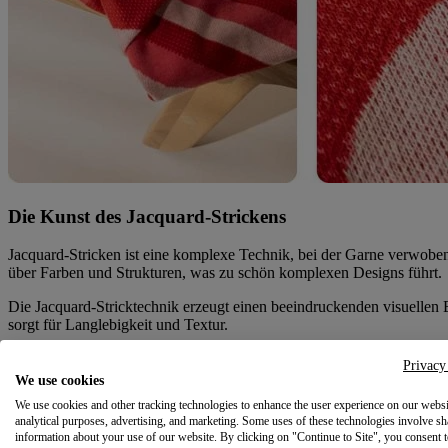
Die Kunst des Jacquard-Strickens
Jacquard-Stricken ist eine komplexe Technik, bei der Garne verwoben 
über Farben und Strukturen, was zu schön komplexen Designs führt.
Die Jacquard-Stricktechnik erzeugt einen beeindruckenden visuellen E
sorgt für Langlebigkeit und Textur.
Privacy
Erlebe die Exzellenz unserer gestrickten 
We use cookies
We use cookies and other tracking technologies to enhance the user experience on our websi
Premium Materialien
analytical purposes, advertising, and marketing. Some uses of these technologies involve sh
information about your use of our website. By clicking on "Continue to Site", you consent 