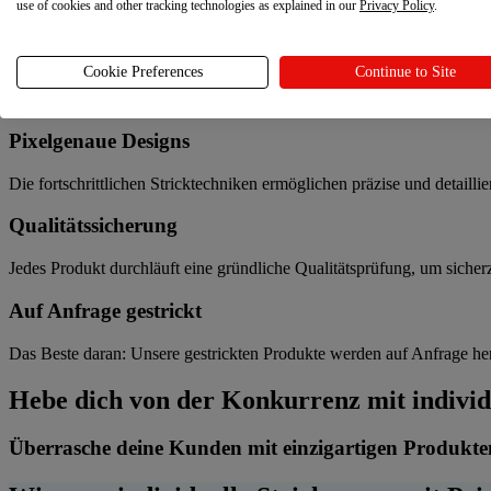
use of cookies and other tracking technologies as explained in our
Privacy Policy
.
Unsere vollständig gestrickten Produkte bestehen aus hochwertigen 
Luxuriöse Textur
Cookie Preferences
Continue to Site
Die komplexe Textur des Strickstoffs verleiht deinen Kreationen eine
Pixelgenaue Designs
Die fortschrittlichen Stricktechniken ermöglichen präzise und detaill
Qualitätssicherung
Jedes Produkt durchläuft eine gründliche Qualitätsprüfung, um sicherzu
Auf Anfrage gestrickt
Das Beste daran: Unsere gestrickten Produkte werden auf Anfrage herg
Hebe dich von der Konkurrenz mit individ
Überrasche deine Kunden mit einzigartigen Produkte