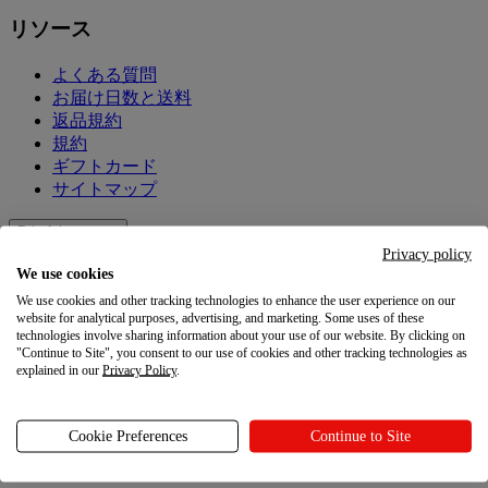
リソース
よくある質問
お届け日数と送料
返品規約
規約
ギフトカード
サイトマップ
Printfulについて
Privacy policy
We use cookies
Printfulについて
We use cookies and other tracking technologies to enhance the user experience on our
website for analytical purposes, advertising, and marketing. Some uses of these
会社概要
technologies involve sharing information about your use of our website. By clicking on
お問い合わせ
"Continue to Site", you consent to our use of cookies and other tracking technologies as
サステナビリティと社会的責任
explained in our
Privacy Policy
.
アフィリエイト
「お客様のプライバシーに関する選択肢」
Cookie Preferences
Continue to Site
最新情報