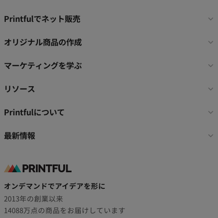
フ
Printfulでネット販売
ッ
タ
オリジナル商品の作成
ー
リ
マーケティングを学ぶ
ン
ク
リソース
Printfulについて
最新情報
オンデマンドでアイデアを形に
2013年の創業以来
14088万点の商品をお届けしています