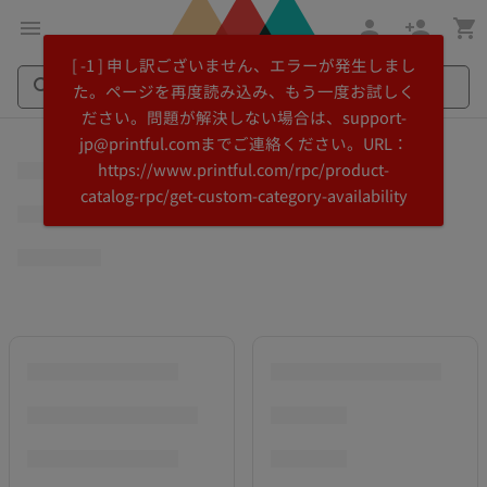
メ
Printful
[ -1 ] 申し訳ございません、エラーが発生しまし
イ
ヘ
た。ページを再度読み込み、もう一度お試しく
ン
ル
ださい。問題が解決しない場合は、support-
コ
プ
Search
Search
jp@printful.comまでご連絡ください。URL：
ン
セ
Printful
Printful
https://www.printful.com/rpc/product-
テ
ン
catalog-rpc/get-custom-category-availability
ン
タ
ツ
ー
に
に
飛
ス
ぶ
キ
ッ
プ