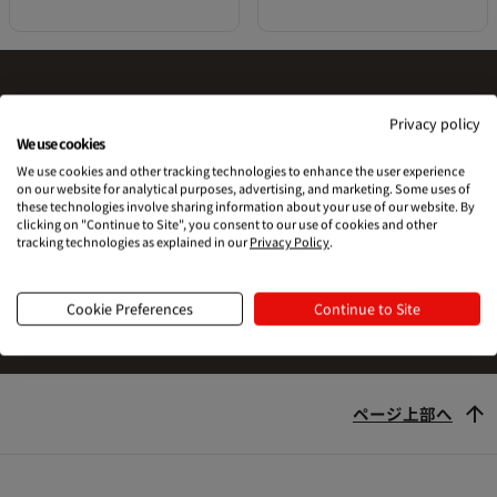
Privacy policy
Printfulを試す準備はできました
We use cookies
We use cookies and other tracking technologies to enhance the user experience
か？
on our website for analytical purposes, advertising, and marketing. Some uses of
these technologies involve sharing information about your use of our website. By
clicking on "Continue to Site", you consent to our use of cookies and other
tracking technologies as explained in our
Privacy Policy
.
始める
Cookie Preferences
Continue to Site
ページ上部へ