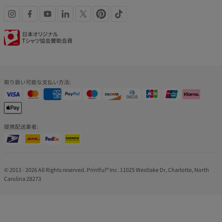
SNS
認
リ
証
ン
バ
取り扱い可能な支払い方法:
ク
ッ
ジ
提携配送業者:
© 2013 - 2026 All Rights reserved. Printful® Inc. 11025 Westlake Dr, Charlotte, North
Carolina 28273