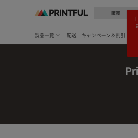
販売
メ
Printful
イ
ヘ
ン
ル
製品一覧
配送
キャンペーン＆割引
コ
プ
ン
セ
テ
ン
ン
タ
P
ツ
ー
に
に
飛
ス
ぶ
キ
ッ
プ