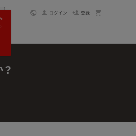
ログイン
登録
み
-
か？