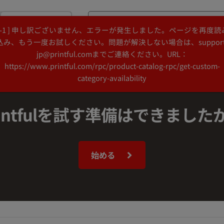
購入
[ -1 ] 申し訳ございません、エラーが発生しました。ページを再度読
Search
Search
込み、もう一度お試しください。問題が解決しない場合は、support
Printful
Printful
jp@printful.comまでご連絡ください。URL：
デザインアイデア
リソース
https://www.printful.com/rpc/product-catalog-rpc/get-custom-
category-availability
rintfulを試す準備はできました
始める