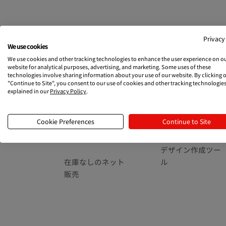
フ
Printfulでネット販売
オリジナル商品の作
Privacy
ッ
We use cookies
タ
オンデマンド印刷
製品＆価格
We use cookies and other tracking technologies to enhance the user experience on o
ー
website for analytical purposes, advertising, and marketing. Some uses of these
technologies involve sharing information about your use of our website. By clicking 
リ
"Continue to Site", you consent to our use of cookies and other tracking technologies
日本からドロップ
オリジナル商品を
ン
explained in our
Privacy Policy
.
シッピング
作成
ク
Cookie Preferences
Continue to Site
ネットショップを
Printfulの品質
接続
デザイン作成ツー
在庫なしのネット
ル
販売