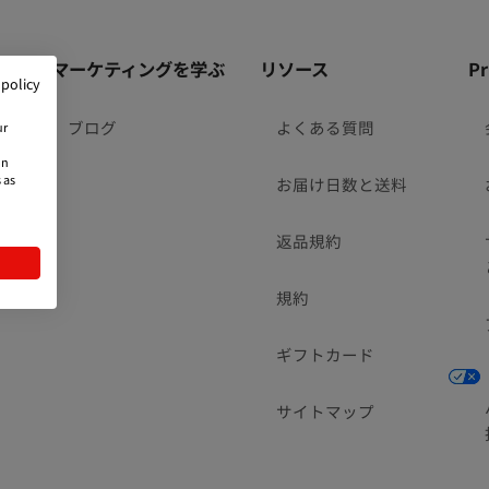
成
マーケティングを学ぶ
リソース
P
 policy
ブログ
よくある質問
ur
on
 as
お届け日数と送料
返品規約
規約
ギフトカード
サイトマップ