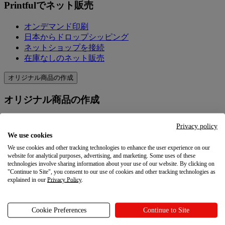
Printfulでネット販売
オンデマンド印刷
日本からドロップシッピング
ネットショップを接続
在庫なしのネット販売
オリジナル商品の作成
オリジナル商品の作成
製品＆価格
Privacy policy
オリジナル商品を作成
We use cookies
Printfulの品質
We use cookies and other tracking technologies to enhance the user experience on our
デザイン作成ツール
website for analytical purposes, advertising, and marketing. Some uses of these
technologies involve sharing information about your use of our website. By clicking on
"Continue to Site", you consent to our use of cookies and other tracking technologies as
マーケティングを学ぶ
explained in our
Privacy Policy
.
マーケティングを学ぶ
Cookie Preferences
Continue to Site
ブログ