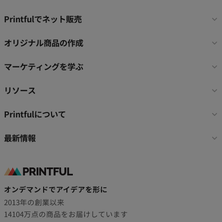
フ
Printfulでネット販売
ッ
タ
オリジナル商品の作成
ー
リ
マーケティングを学ぶ
ン
ク
リソース
Printfulについて
最新情報
オンデマンドでアイデアを形に
2013年の創業以来
14104万点の商品をお届けしています