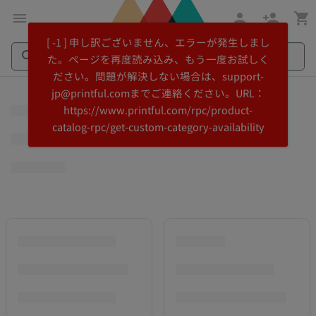
メ
Printful
[ -1 ] 申し訳ございません、エラーが発生しまし
イ
ヘ
た。ページを再度読み込み、もう一度お試しく
ン
ル
ださい。問題が解決しない場合は、support-
コ
プ
Search
Search
jp@printful.comまでご連絡ください。URL：
ン
セ
Printful
Printful
https://www.printful.com/rpc/product-
テ
ン
catalog-rpc/get-custom-category-availability
ン
タ
ツ
ー
に
に
飛
ス
ぶ
キ
ッ
プ