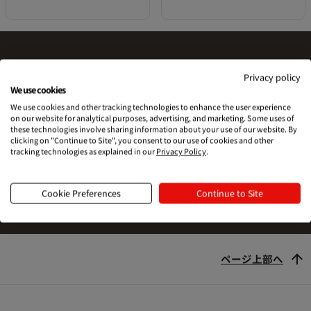
Privacy policy
Printfulを試す準備はできました
We use cookies
We use cookies and other tracking technologies to enhance the user experience
か？
on our website for analytical purposes, advertising, and marketing. Some uses of
these technologies involve sharing information about your use of our website. By
clicking on "Continue to Site", you consent to our use of cookies and other
tracking technologies as explained in our
Privacy Policy
.
始める
Cookie Preferences
Continue to Site
ページ上部へ