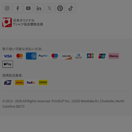
SNS
認
リ
証
ン
バ
取り扱い可能な支払い方法:
ク
ッ
ジ
提携配送業者:
© 2013 - 2026 All Rights reserved. Printful® Inc. 11025 Westlake Dr, Charlotte, North
Carolina 28273