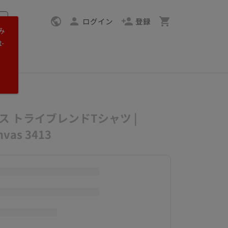
ログイン
登録
み
-
ス トライブレンドTシャツ |
anvas 3413