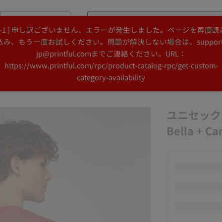
購入
[ -1 ] 申し訳ございません、エラーが発生しました。ページを再度読
Search
Search
込み、もう一度お試しください。問題が解決しない場合は、support
Printful
Printful
jp@printful.comまでご連絡ください。URL：
デザインアイデア
リソース
https://www.printful.com/rpc/product-catalog-rpc/get-custom-
category-availability
ユニセック
Bella + C