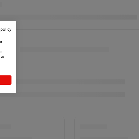
 policy
ur
on
 as