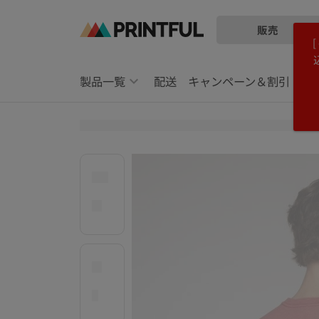
販売
メ
Printful
イ
ヘ
ン
ル
製品一覧
配送
キャンペーン＆割引
コ
プ
ン
セ
テ
ン
ン
タ
ツ
ー
に
に
飛
ス
ぶ
キ
ッ
プ