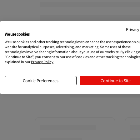
Privacy
We use cookies
We use cookies and other tracking technologies to enhance the user experience on o
website for analytical purposes, advertising, and marketing. Some uses of these
technologies involve sharing information about your use of our website. By clicking 
"Continue to Site", you consent to our use of cookies and other tracking technologies
explained in our
Privacy Policy
.
Cookie Preferences
Continue to Site