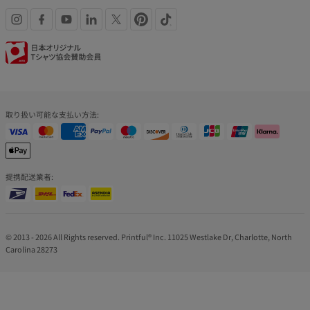
SNS
認
リ
証
ン
バ
取り扱い可能な支払い方法:
ク
ッ
ジ
提携配送業者:
© 2013 - 2026 All Rights reserved. Printful® Inc. 11025 Westlake Dr, Charlotte, North
Carolina 28273