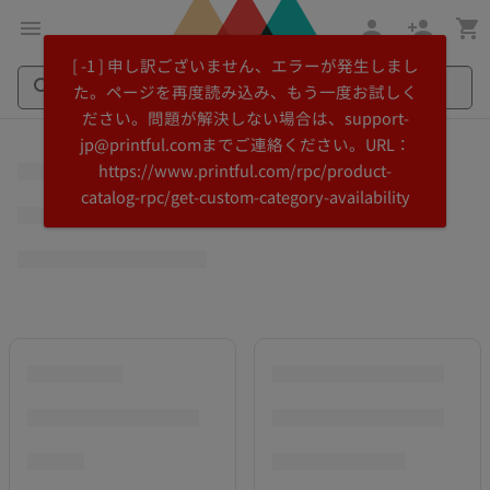
メ
Printful
[ -1 ] 申し訳ございません、エラーが発生しまし
イ
ヘ
た。ページを再度読み込み、もう一度お試しく
ン
ル
ださい。問題が解決しない場合は、support-
コ
プ
Search
Search
jp@printful.comまでご連絡ください。URL：
ン
セ
Printful
Printful
https://www.printful.com/rpc/product-
テ
ン
catalog-rpc/get-custom-category-availability
ン
タ
ツ
ー
に
に
飛
ス
ぶ
キ
ッ
プ