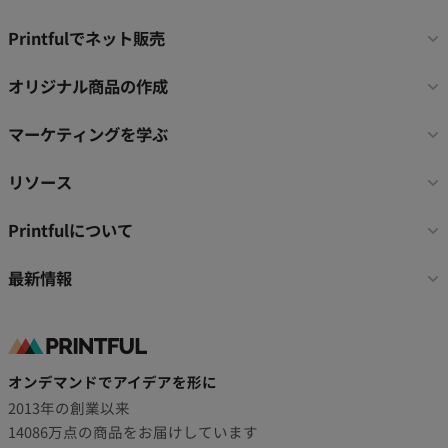
フ
Printfulでネット販売
ッ
タ
オリジナル商品の作成
ー
リ
マーケティングを学ぶ
ン
ク
リソース
Printfulについて
最新情報
オンデマンドでアイデアを形に
2013年の創業以来
14086万点の商品をお届けしています