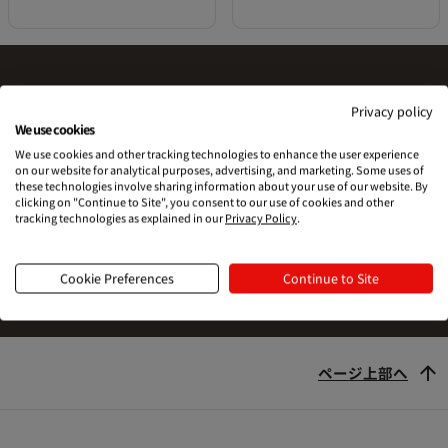
Privacy policy
Printfulを試す準備はできました
We use cookies
We use cookies and other tracking technologies to enhance the user experience
か？
on our website for analytical purposes, advertising, and marketing. Some uses of
these technologies involve sharing information about your use of our website. By
clicking on "Continue to Site", you consent to our use of cookies and other
tracking technologies as explained in our
Privacy Policy
.
始める
Cookie Preferences
Continue to Site
ページ上部へ