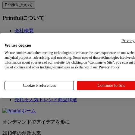
Printfulについて
Printfulについて
会社概要
お問い合わせ
Privacy
サステナビリティと社会的責任
We use cookies
アフィリエイト
We use cookies and other tracking technologies to enhance the user experience on our websi
「お客様のプライバシーに関する選択肢」
analytical purposes, advertising, and marketing. Some uses of these technologies involve sh
information about your use of our website. By clicking on "Continue to Site", you consent 
use of cookies and other tracking technologies as explained in our
Privacy Policy
.
最新情報
最新情報
Cookie Preferences
Continue to Site
Printfulの最新情報
売れる人気トレンド商品10選
オンデマンドでアイデアを形に
2013年の創業以来