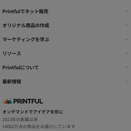
フ
Printfulでネット販売
ッ
タ
オリジナル商品の作成
ー
リ
マーケティングを学ぶ
ン
ク
リソース
Printfulについて
最新情報
オンデマンドでアイデアを形に
2013年の創業以来
14082万点の商品をお届けしています