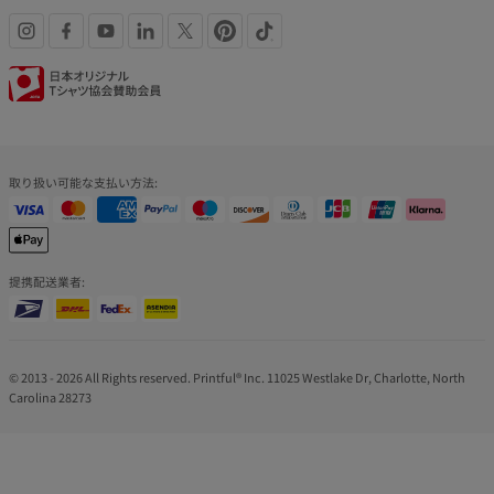
SNS
認
リ
証
ン
バ
取り扱い可能な支払い方法:
ク
ッ
ジ
提携配送業者:
© 2013 - 2026 All Rights reserved. Printful® Inc. 11025 Westlake Dr, Charlotte, North
Carolina 28273