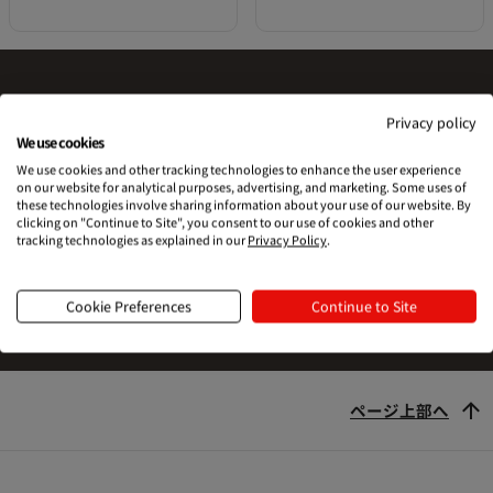
Privacy policy
Printfulを試す準備はできました
We use cookies
We use cookies and other tracking technologies to enhance the user experience
か？
on our website for analytical purposes, advertising, and marketing. Some uses of
these technologies involve sharing information about your use of our website. By
clicking on "Continue to Site", you consent to our use of cookies and other
tracking technologies as explained in our
Privacy Policy
.
始める
Cookie Preferences
Continue to Site
ページ上部へ