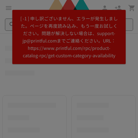
メ
Printful
[ -1 ] 申し訳ございません、エラーが発生しまし
イ
ヘ
た。ページを再度読み込み、もう一度お試しく
ン
ル
ださい。問題が解決しない場合は、support-
コ
プ
Search
Search
jp@printful.comまでご連絡ください。URL：
ン
セ
Printful
Printful
https://www.printful.com/rpc/product-
テ
ン
catalog-rpc/get-custom-category-availability
ン
タ
ツ
ー
に
に
飛
ス
ぶ
キ
ッ
プ