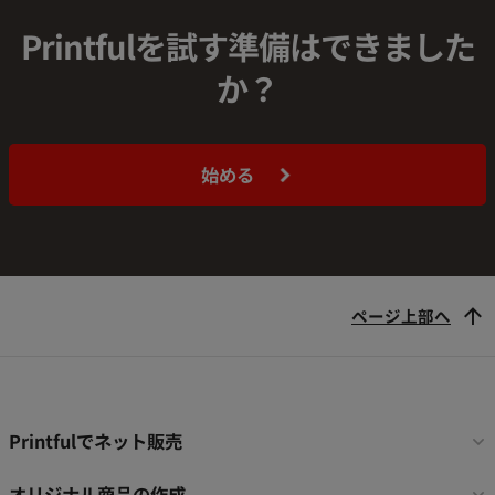
Printfulを試す準備はできました
か？
始める
ページ上部へ
フ
Printfulでネット販売
ッ
タ
オリジナル商品の作成