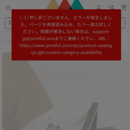
メ
Printful
[ -1 ] 申し訳ございません、エラーが発生しまし
イ
ヘ
た。ページを再度読み込み、もう一度お試しく
ン
ル
ださい。問題が解決しない場合は、support-
コ
プ
Search
Search
jp@printful.comまでご連絡ください。URL：
ン
セ
Printful
Printful
https://www.printful.com/rpc/product-catalog-
テ
ン
rpc/get-custom-category-availability
ン
タ
ツ
ー
に
に
飛
ス
ぶ
キ
ッ
プ