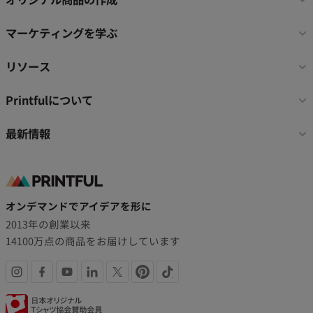
ー
リ
マーケティングを学ぶ
ン
ク
リソース
Printfulについて
最新情報
オンデマンドでアイデアを形に
2013年の創業以来
14100万点の商品をお届けしています
SNS
認
リ