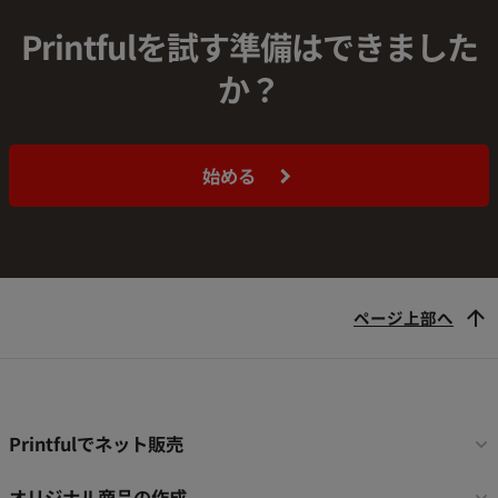
Printfulを試す準備はできました
か？
始める
ページ上部へ
フ
Printfulでネット販売
ッ
タ
オリジナル商品の作成