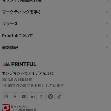
ー
リ
マーケティングを学ぶ
ン
ク
リソース
Printfulについて
最新情報
オンデマンドでアイデアを形に
2013年の創業以来
14105万点の商品をお届けしています
SNS
認
リ