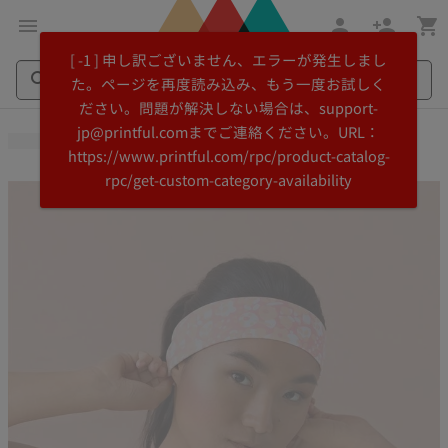
メ
Printful
[ -1 ] 申し訳ございません、エラーが発生しまし
イ
ヘ
た。ページを再度読み込み、もう一度お試しく
ン
ル
ださい。問題が解決しない場合は、support-
コ
プ
Search
Search
jp@printful.comまでご連絡ください。URL：
ン
セ
Printful
Printful
https://www.printful.com/rpc/product-catalog-
テ
ン
rpc/get-custom-category-availability
ン
タ
ツ
ー
に
に
飛
ス
ぶ
キ
ッ
プ