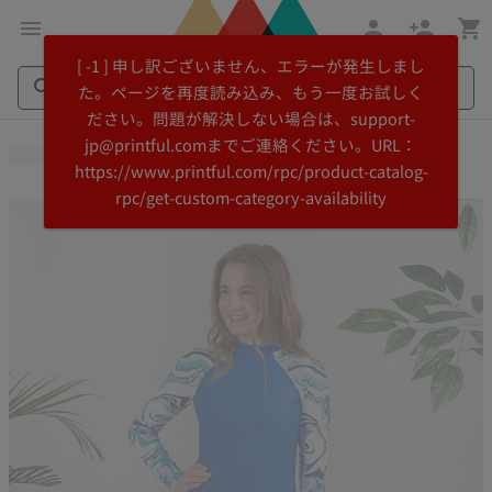
メ
Printful
[ -1 ] 申し訳ございません、エラーが発生しまし
イ
ヘ
た。ページを再度読み込み、もう一度お試しく
ン
ル
ださい。問題が解決しない場合は、support-
コ
プ
Search
Search
jp@printful.comまでご連絡ください。URL：
ン
セ
Printful
Printful
https://www.printful.com/rpc/product-catalog-
テ
ン
rpc/get-custom-category-availability
ン
タ
ツ
ー
に
に
飛
ス
ぶ
キ
ッ
プ