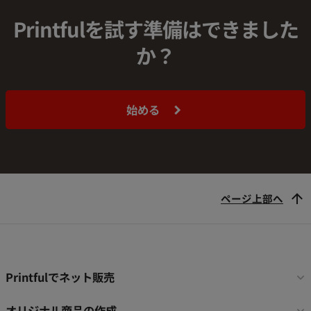
Printfulを試す準備はできました
か？
始める
ページ上部へ
フ
Printfulでネット販売
ッ
タ
オリジナル商品の作成