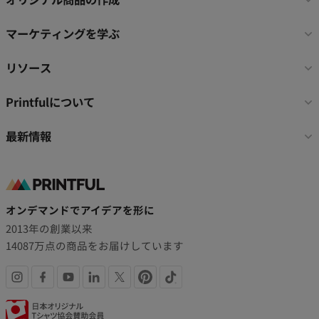
ー
リ
マーケティングを学ぶ
ン
ク
リソース
Printfulについて
最新情報
オンデマンドでアイデアを形に
2013年の創業以来
14087万点の商品をお届けしています
SNS
認
リ