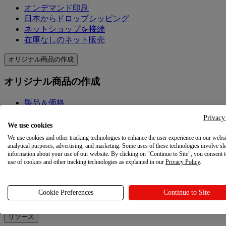
オンデマンド印刷
日本からドロップシッピング
ネットショップを接続
在庫なしのネット販売
オリジナル商品の作成
オリジナル商品の作成
製品＆価格
オリジナル商品を作成
Privacy
Printfulの品質
We use cookies
デザイン作成ツール
We use cookies and other tracking technologies to enhance the user experience on our websi
analytical purposes, advertising, and marketing. Some uses of these technologies involve sh
information about your use of our website. By clicking on "Continue to Site", you consent 
マーケティングを学ぶ
use of cookies and other tracking technologies as explained in our
Privacy Policy
.
マーケティングを学ぶ
Cookie Preferences
Continue to Site
ブログ
リソース