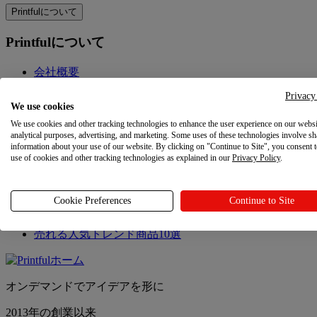
Printfulについて
Printfulについて
会社概要
お問い合わせ
Privacy
サステナビリティと社会的責任
We use cookies
アフィリエイト
We use cookies and other tracking technologies to enhance the user experience on our websi
「お客様のプライバシーに関する選択肢」
analytical purposes, advertising, and marketing. Some uses of these technologies involve sh
information about your use of our website. By clicking on "Continue to Site", you consent 
use of cookies and other tracking technologies as explained in our
Privacy Policy
.
最新情報
最新情報
Cookie Preferences
Continue to Site
Printfulの最新情報
売れる人気トレンド商品10選
オンデマンドでアイデアを形に
2013年の創業以来