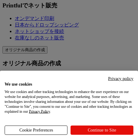
Printfulでネット販売
オンデマンド印刷
日本からドロップシッピング
ネットショップを接続
在庫なしのネット販売
オリジナル商品の作成
オリジナル商品の作成
製品＆価格
Privacy policy
オリジナル商品を作成
We use cookies
Printfulの品質
We use cookies and other tracking technologies to enhance the user experience on our
デザイン作成ツール
website for analytical purposes, advertising, and marketing. Some uses of these
technologies involve sharing information about your use of our website. By clicking on
"Continue to Site", you consent to our use of cookies and other tracking technologies as
マーケティングを学ぶ
explained in our
Privacy Policy
.
マーケティングを学ぶ
Cookie Preferences
Continue to Site
ブログ