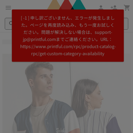
メ
Printful
[ -1 ] 申し訳ございません、エラーが発生しまし
イ
ヘ
た。ページを再度読み込み、もう一度お試しく
ン
ル
ださい。問題が解決しない場合は、support-
コ
プ
Search
Search
jp@printful.comまでご連絡ください。URL：
ン
セ
Printful
Printful
https://www.printful.com/rpc/product-catalog-
テ
ン
rpc/get-custom-category-availability
ン
タ
ツ
ー
に
に
飛
ス
ぶ
キ
ッ
プ