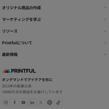
ッ
タ
オリジナル商品の作成
ー
リ
マーケティングを学ぶ
ン
ク
リソース
Printfulについて
最新情報
オンデマンドでアイデアを形に
2013年の創業以来
14080万点の商品をお届けしています
SNS