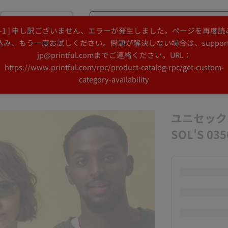
購入
[ -1 ] 申し訳ございません、エラーが発生しました。ページを再度読
Search
Search
込み、もう一度お試しください。問題が解決しない場合は、support
Printful
Printful
jp@printful.comまでご連絡ください。URL：
デザインアイデア
リソース
https://www.printful.com/rpc/product-catalog-rpc/get-custom-
category-availability
ユニセックス
SOL'S 035