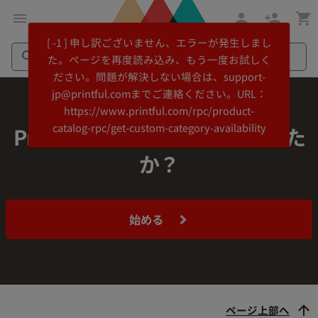
メ
Printful
[ -1 ] 申し訳ございません、エラーが発生しまし
イ
ヘ
た。ページを再度読み込み、もう一度お試しく
ン
ル
ださい。問題が解決しない場合は、support-
コ
プ
Search
Search
jp@printful.comまでご連絡ください。URL：
ン
セ
Printful
Printful
https://www.printful.com/rpc/product-
テ
ン
catalog-rpc/get-custom-category-availability
ン
タ
Printfulを試す準備はできました
ツ
ー
か？
に
に
飛
ス
ぶ
キ
ッ
始める
プ
ページ上部へ