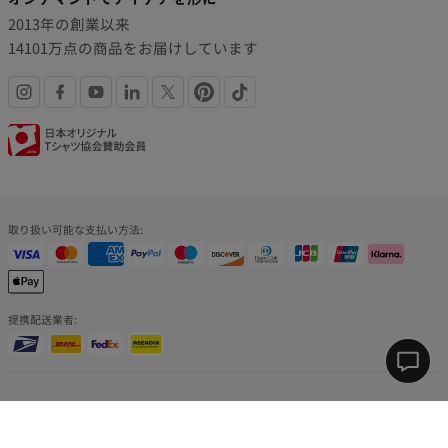
2013年の創業以来
14101万点の商品をお届けしています
SNS
認
リ
証
ン
バ
取り扱い可能な支払い方法:
ク
ッ
ジ
提携配送業者:
Printf
の
© 2013 - 2026 All Rights reserved. Printful® Inc. 11025 Westlake Dr, Charlotte, North
ヘ
Carolina 28273
ル