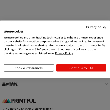
フ
Printfulでネット販売
Privacy policy
ッ
We use cookies
タ
オリジナル商品の作成
We use cookies and other tracking technologies to enhance the user experience
on our website for analytical purposes, advertising, and marketing. Some uses of
ー
these technologies involve sharing information about your use of our website. By
リ
マーケティングを学ぶ
clicking on "Continue to Site", you consent to our use of cookies and other
tracking technologies as explained in our
Privacy Policy
.
ン
ク
リソース
Cookie Preferences
Continue to Site
Printfulについて
最新情報
オンデマンドでアイデアを形に