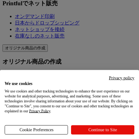
Printfulでネット販売
オンデマンド印刷
日本からドロップシッピング
ネットショップを接続
在庫なしのネット販売
オリジナル商品の作成
オリジナル商品の作成
製品＆価格
Privacy policy
オリジナル商品を作成
We use cookies
Printfulの品質
We use cookies and other tracking technologies to enhance the user experience on our
デザイン作成ツール
website for analytical purposes, advertising, and marketing. Some uses of these
technologies involve sharing information about your use of our website. By clicking on
"Continue to Site", you consent to our use of cookies and other tracking technologies as
マーケティングを学ぶ
explained in our
Privacy Policy
.
マーケティングを学ぶ
Cookie Preferences
Continue to Site
ブログ