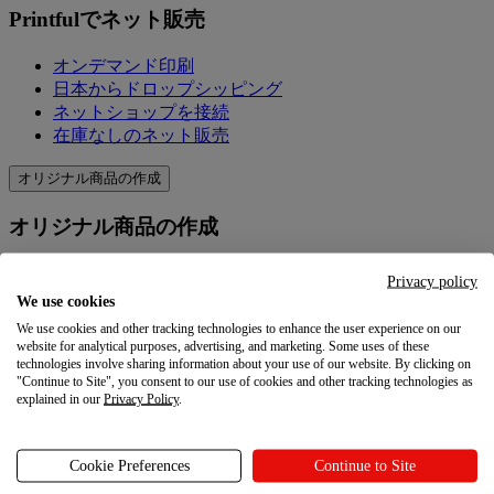
Printfulでネット販売
オンデマンド印刷
日本からドロップシッピング
ネットショップを接続
在庫なしのネット販売
オリジナル商品の作成
オリジナル商品の作成
製品＆価格
Privacy policy
オリジナル商品を作成
We use cookies
Printfulの品質
We use cookies and other tracking technologies to enhance the user experience on our
デザイン作成ツール
website for analytical purposes, advertising, and marketing. Some uses of these
technologies involve sharing information about your use of our website. By clicking on
"Continue to Site", you consent to our use of cookies and other tracking technologies as
マーケティングを学ぶ
explained in our
Privacy Policy
.
マーケティングを学ぶ
Cookie Preferences
Continue to Site
ブログ