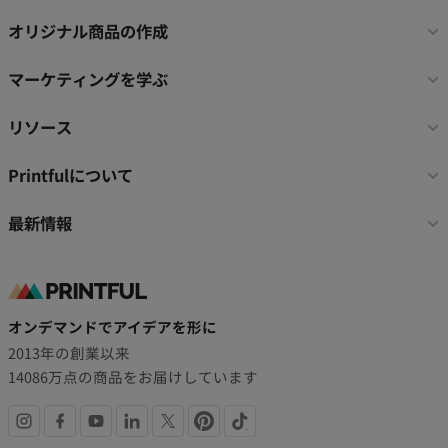
ッ
タ
オリジナル商品の作成
ー
リ
マーケティングを学ぶ
ン
ク
リソース
Printfulについて
最新情報
オンデマンドでアイデアを形に
2013年の創業以来
14086万点の商品をお届けしています
SNS