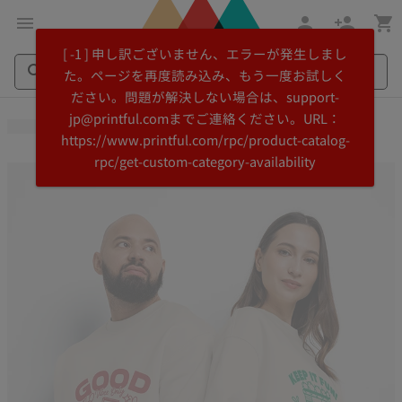
メ
Printful
[ -1 ] 申し訳ございません、エラーが発生しまし
イ
ヘ
た。ページを再度読み込み、もう一度お試しく
ン
ル
ださい。問題が解決しない場合は、support-
コ
プ
Search
Search
jp@printful.comまでご連絡ください。URL：
ン
セ
Printful
Printful
https://www.printful.com/rpc/product-catalog-
テ
ン
rpc/get-custom-category-availability
ン
タ
ツ
ー
に
に
飛
ス
ぶ
キ
ッ
プ