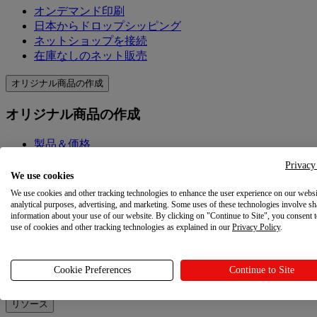
オンデマンド印刷
日本からドロップシッピング
ネットショップを接続
在庫なしのネット販売
オリジナル商品の作成
オリジナル商品の作成
製品＆価格
オリジナル商品を作成
Privacy
Printfulの品質
We use cookies
デザイン作成ツール
We use cookies and other tracking technologies to enhance the user experience on our websi
analytical purposes, advertising, and marketing. Some uses of these technologies involve sh
information about your use of our website. By clicking on "Continue to Site", you consent 
マーケティングを学ぶ
use of cookies and other tracking technologies as explained in our
Privacy Policy
.
マーケティングを学ぶ
Cookie Preferences
Continue to Site
ブログ
リソース