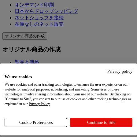
オンデマンド印刷
日本からドロップシッピング
ネットショップを接続
在庫なしのネット販売
オリジナル商品の作成
オリジナル商品の作成
製品＆価格
オリジナル商品を作成
Privacy policy
Printfulの品質
We use cookies
デザイン作成ツール
We use cookies and other tracking technologies to enhance the user experience on our
website for analytical purposes, advertising, and marketing. Some uses of these
マーケティングを学ぶ
technologies involve sharing information about your use of our website. By clicking on
"Continue to Site", you consent to our use of cookies and other tracking technologies as
explained in our
Privacy Policy
.
マーケティングを学ぶ
ブログ
Cookie Preferences
Continue to Site
リソース