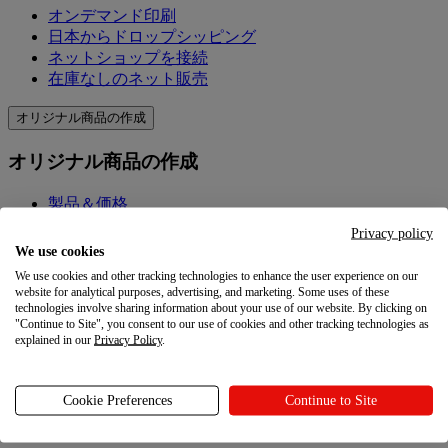
オンデマンド印刷
日本からドロップシッピング
ネットショップを接続
在庫なしのネット販売
オリジナル商品の作成
オリジナル商品の作成
製品＆価格
オリジナル商品を作成
Privacy policy
Printfulの品質
We use cookies
デザイン作成ツール
We use cookies and other tracking technologies to enhance the user experience on our
website for analytical purposes, advertising, and marketing. Some uses of these
マーケティングを学ぶ
technologies involve sharing information about your use of our website. By clicking on
"Continue to Site", you consent to our use of cookies and other tracking technologies as
explained in our
Privacy Policy
.
マーケティングを学ぶ
ブログ
Cookie Preferences
Continue to Site
リソース