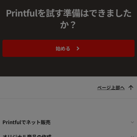
Printfulを試す準備はできました
か？
始める
ページ上部へ
フ
Printfulでネット販売
ッ
タ
オリジナル商品の作成