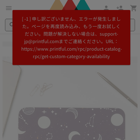
メ
Printful
[ -1 ] 申し訳ございません、エラーが発生しまし
イ
ヘ
た。ページを再度読み込み、もう一度お試しく
ン
ル
ださい。問題が解決しない場合は、support-
コ
プ
Search
Search
jp@printful.comまでご連絡ください。URL：
ン
セ
Printful
Printful
https://www.printful.com/rpc/product-catalog-
テ
ン
rpc/get-custom-category-availability
ン
タ
ツ
ー
に
に
飛
ス
ぶ
キ
ッ
プ