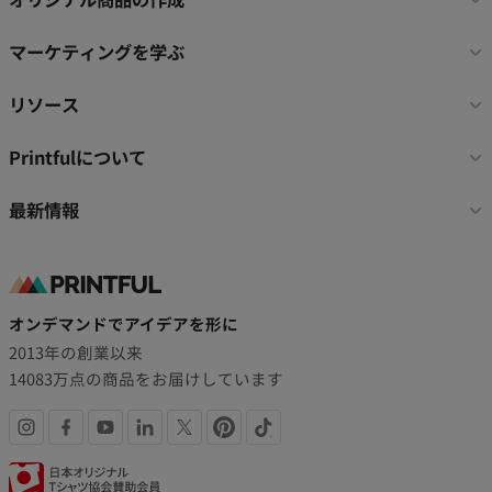
ー
リ
マーケティングを学ぶ
ン
ク
リソース
Printfulについて
最新情報
オンデマンドでアイデアを形に
2013年の創業以来
14083万点の商品をお届けしています
SNS
認
リ