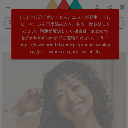
メ
Printful
[ -1 ] 申し訳ございません、エラーが発生しまし
イ
ヘ
た。ページを再度読み込み、もう一度お試しく
ン
ル
ださい。問題が解決しない場合は、support-
コ
プ
Search
Search
jp@printful.comまでご連絡ください。URL：
ン
セ
Printful
Printful
https://www.printful.com/rpc/product-catalog-
テ
ン
rpc/get-custom-category-availability
ン
タ
ツ
ー
に
に
飛
ス
ぶ
キ
ッ
プ