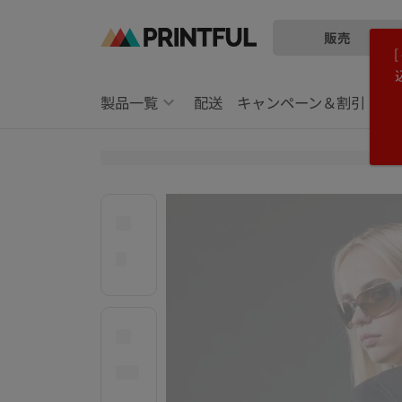
販売
メ
Printful
イ
ヘ
ン
ル
製品一覧
配送
キャンペーン＆割引
コ
プ
ン
セ
テ
ン
ン
タ
ツ
ー
に
に
飛
ス
ぶ
キ
ッ
プ