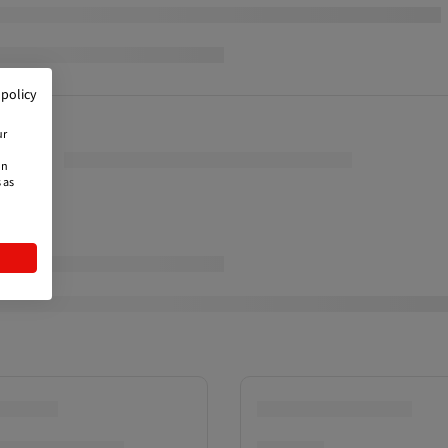
 policy
ur
on
 as