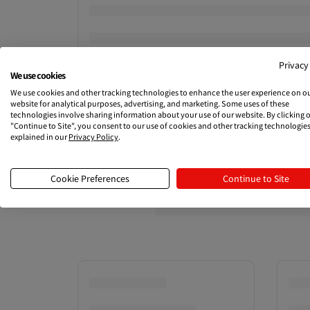
Privacy
We use cookies
We use cookies and other tracking technologies to enhance the user experience on o
website for analytical purposes, advertising, and marketing. Some uses of these
technologies involve sharing information about your use of our website. By clicking 
"Continue to Site", you consent to our use of cookies and other tracking technologies
explained in our
Privacy Policy
.
Cookie Preferences
Continue to Site