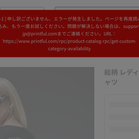
購入
[ -1 ] 申し訳ございません、エラーが発生しました。ページを再度読
Search
Search
込み、もう一度お試しください。問題が解決しない場合は、support
Printful
Printful
jp@printful.comまでご連絡ください。URL：
デザインアイデア
リソース
https://www.printful.com/rpc/product-catalog-rpc/get-custom-
category-availability
総柄 レデ
ャツ