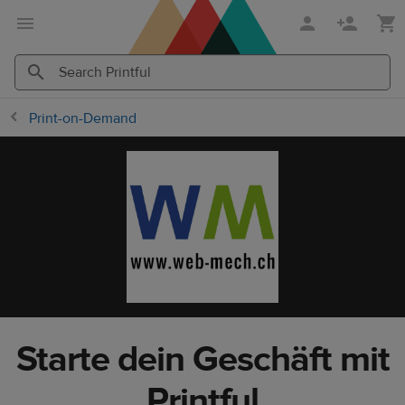
Zum
Zum
Hauptinhalt
Printful
Hilfecenter
Search
Search
Print-on-Demand
Printful
Printful
Starte dein Geschäft mit
Printful