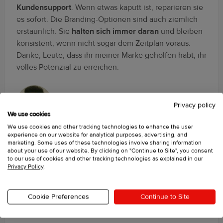
Kundensupport
. Wenn etwas kaputt ist, reparieren sie
es sofort. Die Branding-Optionen sind auch ziemlich
erstaunlich. Sie
halten sich immer daran
und bleiben
konsistent, wenn nicht sogar dem Zeitplan voraus.
Danke, Leute, dass ihr meiner Marke geholfen habt, ihr
volles Potenzial zu erreichen.
Devin Green
Privacy policy
Style Clothing Co
We use cookies
We use cookies and other tracking technologies to enhance the user
experience on our website for analytical purposes, advertising, and
marketing. Some uses of these technologies involve sharing information
about your use of our website. By clicking on "Continue to Site", you consent
to our use of cookies and other tracking technologies as explained in our
Privacy Policy
.
Printful ist ein Unternehmen für
Cookie Preferences
Continue to Site
Kundenservice