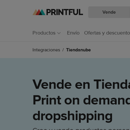
Vende
Saltar
Ir
al
al
contenido
Centro
Productos
Envío
Ofertas y descuento
principal
de
ayuda
Integraciones
Tiendanube
de
Printful
Vende en Tiend
Print on deman
dropshipping