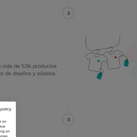
2
os más de 536 productos
r de diseños y súbelos
 policy
3
e on
hese
ing on
ogies