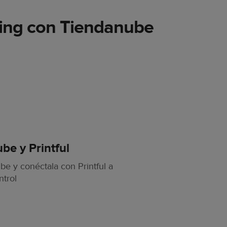
ping con Tiendanube
be y Printful
e y conéctala con Printful a
ntrol