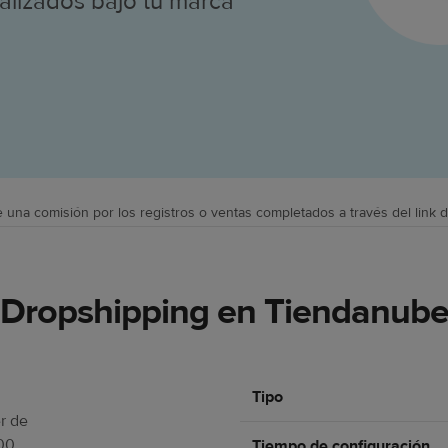
lizados bajo tu marca
se una comisión por los registros o ventas completados a través del link d
Dropshipping en Tiendanub
Tipo
r de
000
Tiempo de configuración