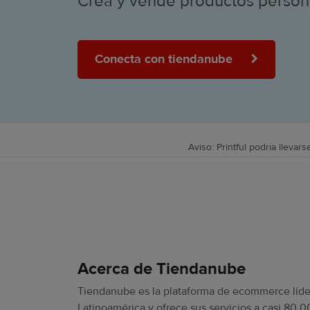
Crea y vende productos persona
Conecta con tiendanube
Aviso: Printful podría llevar
Acerca de Tiendanube
Tiendanube es la plataforma de ecommerce líde
Latinoamérica y ofrece sus servicios a casi 80.