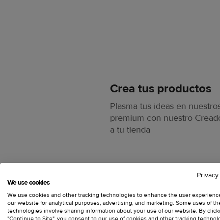
Crea tus productos
Plasma tus ideas en nuestr
premium con nuestro Creado
a tu tienda
Privacy
We use cookies
We use cookies and other tracking technologies to enhance the user experienc
our website for analytical purposes, advertising, and marketing. Some uses of t
technologies involve sharing information about your use of our website. By click
"Continue to Site", you consent to our use of cookies and other tracking technol