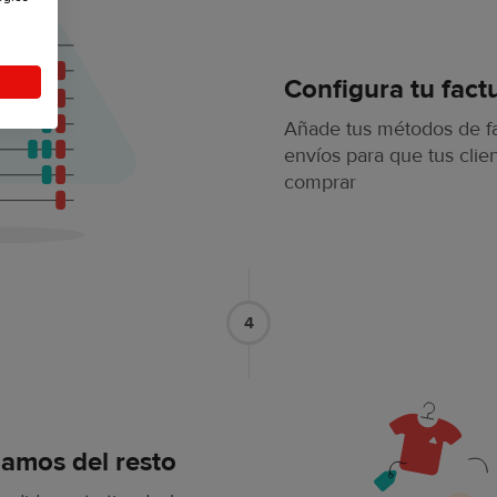
Configura tu fact
Añade tus métodos de fa
envíos para que tus cli
comprar
4
amos del resto