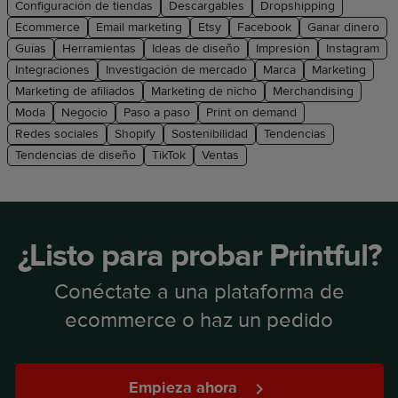
Configuración de tiendas
Descargables
Dropshipping
Ecommerce
Email marketing
Etsy
Facebook
Ganar dinero
Guías
Herramientas
Ideas de diseño
Impresión
Instagram
Integraciones
Investigación de mercado
Marca
Marketing
Marketing de afiliados
Marketing de nicho
Merchandising
Moda
Negocio
Paso a paso
Print on demand
Redes sociales
Shopify
Sostenibilidad
Tendencias
Tendencias de diseño
TikTok
Ventas
¿Listo para probar Printful?
Conéctate a una plataforma de
ecommerce o haz un pedido
Empieza ahora