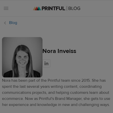
Blog
Todos
Nora Inveiss
los
artículos
Estilo y
tendencias
Nora has been part of the Printful team since 2015. She has
spent the last several years writing content, coordinating
Tips de
communications projects, and helping customers learn about
marketing
ecommerce. Now as Printful's Brand Manager, she gets to use
her experience and knowledge in new and challenging ways.
Fechas
ecommerce