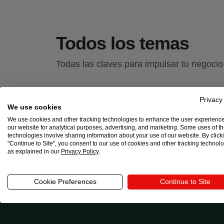
Todos los temas
Todas las claves para impulsar tu negocio 
Agenda de marketing
Amazon
Black Friday
Privacy
We use cookies
Ganar dinero
Guías
Herramientas
Ideas de 
We use cookies and other tracking technologies to enhance the user experienc
Marketing de afiliados
Marketing de nicho
Merc
our website for analytical purposes, advertising, and marketing. Some uses of t
Tendencias
Tendencias de diseño
TikTok
Ven
technologies involve sharing information about your use of our website. By click
"Continue to Site", you consent to our use of cookies and other tracking technol
as explained in our
Privacy Policy
.
Cookie Preferences
Continue to Site