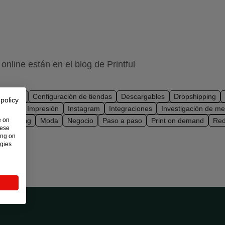
online están en el blog de Printful
Bordado
Configuración de tiendas
Descargables
Dropshipping
 policy
diseño
Impresión
Instagram
Integraciones
Investigación de m
e on
handising
Moda
Negocio
Paso a paso
Print on demand
Red
hese
tas
ing on
ogies