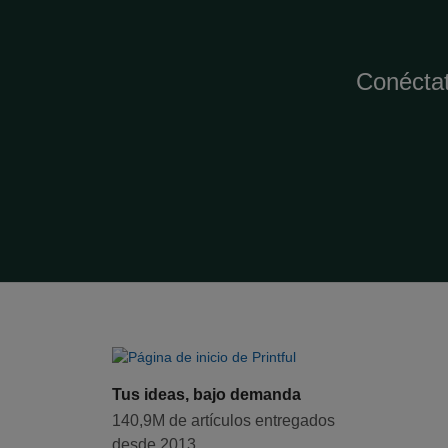
Conéctat
Tus ideas, bajo demanda
140,9M de artículos entregados
desde 2013