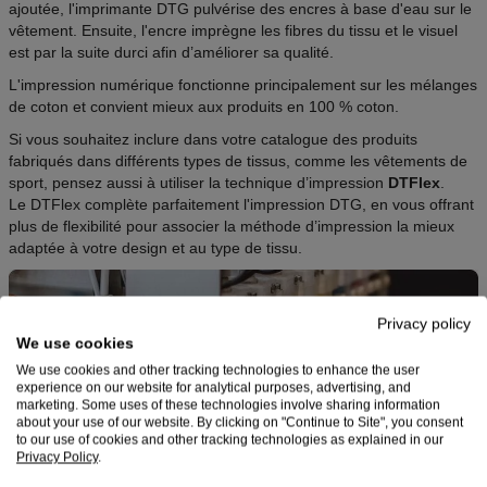
ajoutée, l'imprimante DTG pulvérise des encres à base d'eau sur le
vêtement. Ensuite, l'encre imprègne les fibres du tissu et le visuel
est par la suite durci afin d’améliorer sa qualité.
L'impression numérique fonctionne principalement sur les mélanges
de coton et convient mieux aux produits en 100 % coton.
Si vous souhaitez inclure dans votre catalogue des produits
fabriqués dans différents types de tissus, comme les vêtements de
sport, pensez aussi à utiliser la technique d’impression
DTFlex
.
Le DTFlex complète parfaitement l'impression DTG, en vous offrant
plus de flexibilité pour associer la méthode d’impression la mieux
adaptée à votre design et au type de tissu.
Privacy policy
We use cookies
We use cookies and other tracking technologies to enhance the user
experience on our website for analytical purposes, advertising, and
marketing. Some uses of these technologies involve sharing information
about your use of our website. By clicking on "Continue to Site", you consent
to our use of cookies and other tracking technologies as explained in our
Privacy Policy
.