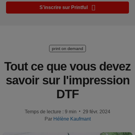
Guide de
S'inscrire sur Printful
plate-
forme e-
commerce
Manuel
du
print on demand
débutant
Tout ce que vous devez
Modèle
savoir sur l'impression
de
réussite
DTF
Produits
•
Temps de lecture : 9 min
29 févr. 2024
Vendre
Par
Hélène Kaufmant
avec
Printful