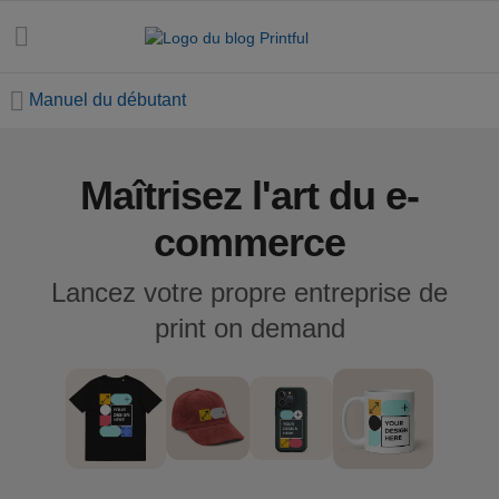
Manuel du débutant
Maîtrisez l'art du e-
Toutes les
publications
commerce
Astuces
Lancez votre propre entreprise de
marketing
print on demand
Dates e-
commerce
Design et
tendances