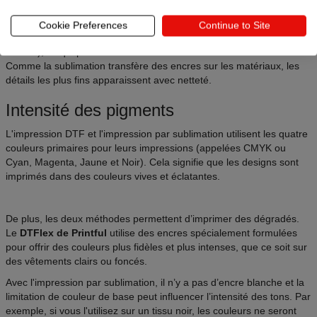
transferts DTF, car elle peut couvrir la totalité du vêtement.
L'impression par sublimation fonctionne de manière à ce que
Cookie Preferences
Continue to Site
l'image imprimée fusionne avec le tissu (au lieu d'être posée
dessus), ce qui permet d'obtenir des résultats éclatants et durables.
Comme la sublimation transfère des encres sur les matériaux, les
détails les plus fins apparaissent avec netteté.
Intensité des pigments
L'impression DTF et l'impression par sublimation utilisent les quatre
couleurs primaires pour leurs impressions (appelées CMYK ou
Cyan, Magenta, Jaune et Noir). Cela signifie que les designs sont
imprimés dans des couleurs vives et éclatantes.
De plus, les deux méthodes permettent d’imprimer des dégradés.
Le
DTFlex de Printful
utilise des encres spécialement formulées
pour offrir des couleurs plus fidèles et plus intenses, que ce soit sur
des vêtements clairs ou foncés.
Avec l'impression par sublimation, il n’y a pas d’encre blanche et la
limitation de couleur de base peut influencer l’intensité des tons. Par
exemple, si vous l'utilisez sur un tissu noir, les couleurs ne seront