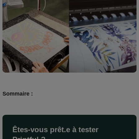
Création
de
design
Ressources
Tarifs
FR
Sommaire :
Êtes-vous prêt.e à tester