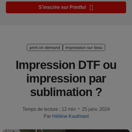
Guide de
S'inscrire sur Printful
plate-
forme e-
commerce
Manuel
du
print on demand
impression sur tissu
débutant
Impression DTF ou
Modèle
impression par
de
réussite
sublimation ?
Produits
•
Temps de lecture : 12 min
25 janv. 2024
Vendre
Par
Hélène Kaufmant
avec
Printful