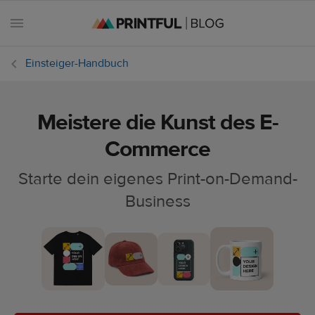
Einsteiger-Handbuch
Meistere die Kunst des E-
Alle
Beiträge
Commerce
Starte dein eigenes Print-on-Demand-
E-
Commerce
Business
Feiertage
Einsteiger-
Handbuch
Erfolgsgeschichten