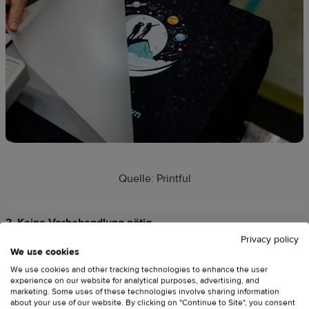
Quelle: Printful
3. Keine Vorbehandlung nötig
Privacy policy
We use cookies
Im Gegensatz zu anderen Druckverfahren kommt DTF ohne
We use cookies and other tracking technologies to enhance the user
experience on our website for analytical purposes, advertising, and
Vorbehandlung der Textilien aus.
marketing. Some uses of these technologies involve sharing information
Das spart Zeit und Arbeitsaufwand – besonders praktisch für
about your use of our website. By clicking on "Continue to Site", you consent