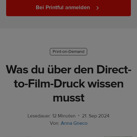
Marketing-
Bei Printful anmelden
Tipps
Plattform-
Leitfaden
Stil &
Print-on-Demand
Trends
Was du über den Direct-
Produkte
to-Film-Druck wissen
Verkaufen
musst
mit
Printful
•
Designs
Lesedauer: 12 Minuten
21. Sep 2024
erstellen
Von:
Anna Grieco