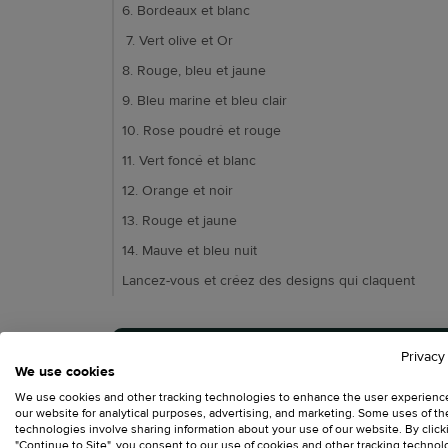
6. Bordeaux et blanc
7. Vert olive et Or​
8. Rouge, bleu et jaune​
9. Bleu marine et bleu clair
10. Rose poudré et rouge
11. Vert foncé et blanc
12. Orange et noir
13. Rouge et jaune​
14. Mauve et bleu nuit
Lancez-vous et créez des designs qui claquent
Privacy
We use cookies
Êtes-vous prêt.e à tester Prin
We use cookies and other tracking technologies to enhance the user experienc
our website for analytical purposes, advertising, and marketing. Some uses of t
technologies involve sharing information about your use of our website. By click
"Continue to Site", you consent to our use of cookies and other tracking technol