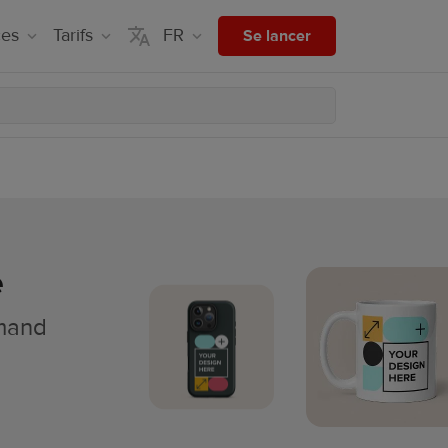
ces
Tarifs
FR
Se lancer
e
emand