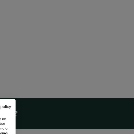
 policy
tful ?
e on
hese
ing on
ogies