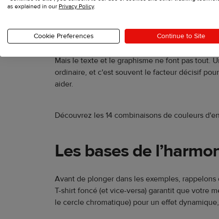
as explained in our
Privacy Policy
.
Fini le temps où les vêtements n'étaient que con
créer du lien. Pour les créateurs.rices comme vo
Cookie Preferences
Continue to Site
Mais le texte et le graphisme ne font pas tout
ordinaire, et c'est souvent le facteur décisif po
aider.
Découvrez les 14 combinaisons de couleurs d'encr
Les bases de l’harmon
Avant de plonger dans les exemples, rappelons q
T-shirt foncé (et vice-versa) garantit que votr
le cercle chromatique) pour un effet dynamique