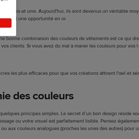
fortables et unis. Aujourd'hui, ils sont devenus un véritable mo
us, c'est une opportunité en or.
. Une bonne combinaison des couleurs de vêtements est ce qui di
ur vos clients. Si vous avez du mal à marier les couleurs pour vos
t
es les plus efficaces pour que vos créations attirent l'œil et sé
ie des couleurs
uelques principes simples. Le secret d’un bon design réside sou
e message ou votre visuel est parfaitement lisible. Pensez égale
, ou aux couleurs analogues (proches les unes des autres) pour