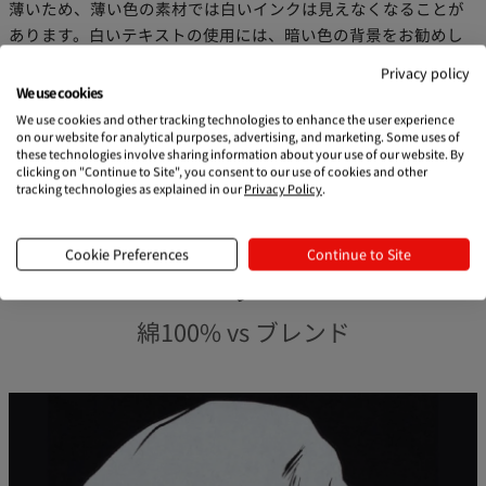
薄いため、薄い色の素材では白いインクは見えなくなることが
あります。白いテキストの使用には、暗い色の背景をお勧めし
ます。
Privacy policy
We use cookies
We use cookies and other tracking technologies to enhance the user experience
on our website for analytical purposes, advertising, and marketing. Some uses of
these technologies involve sharing information about your use of our website. By
clicking on "Continue to Site", you consent to our use of cookies and other
tracking technologies as explained in our
Privacy Policy
.
生地によって仕上がりが異なりま
Cookie Preferences
Continue to Site
す
綿100% vs ブレンド