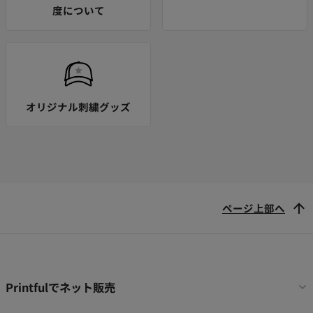
度について
オリジナル刺繍グッズ
ページ上部へ
フ
Printfulでネット販売
ッ