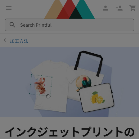
メ
Printful
イ
ヘ
ン
ル
コ
プ
Search
Search
加工方法
ン
セ
Printful
Printful
テ
ン
ン
タ
ツ
ー
に
に
飛
ス
ぶ
キ
ッ
プ
インクジェットプリントの