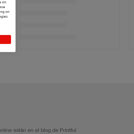
e on
hese
ing on
ogies
nline están en el blog de Printful