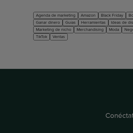
Agenda de marketing
Amazon
Black Friday
B
Ganar dinero
Guías
Herramientas
Ideas de di
Marketing de nicho
Merchandising
Moda
Neg
TikTok
Ventas
Conéctat