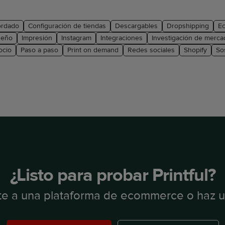
ordado
Configuración de tiendas
Descargables
Dropshipping
E
seño
Impresión
Instagram
Integraciones
Investigación de merca
ocio
Paso a paso
Print on demand
Redes sociales
Shopify
So
¿Listo para probar Printful?
e a una plataforma de ecommerce o haz 