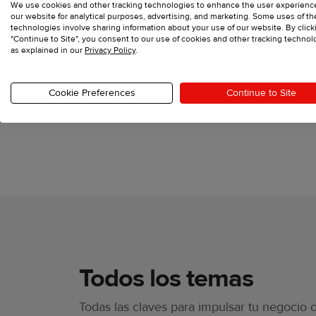
We use cookies and other tracking technologies to enhance the user experienc
our website for analytical purposes, advertising, and marketing. Some uses of t
technologies involve sharing information about your use of our website. By click
"Continue to Site", you consent to our use of cookies and other tracking technol
as explained in our
Privacy Policy
.
Cookie Preferences
Continue to Site
Todos los temas
Todas las claves para impulsar tu negocio o