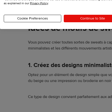
as explained in our
Privacy Policy
.
Que vous cherchiez à exprimer votre style ou of
l'inspiration et créer votre propre modèle.
Cookie Preferences
Continue to Site
Idées de motifs de s
Vous pouvez créer toutes sortes de sweats à ca
minimalistes et les différents mouvements artist
1. Créez des designs minimalis
Optez pour un élément de design simple que vou
du beige ou une impression ou broderie en noir 
Ce type de design convient parfaitement aux adep