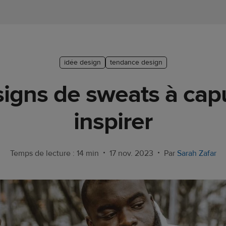
idée design
tendance design
signs de sweats à ca
inspirer
•
•
Temps de lecture : 14 min
17 nov. 2023
Par
Sarah Zafar