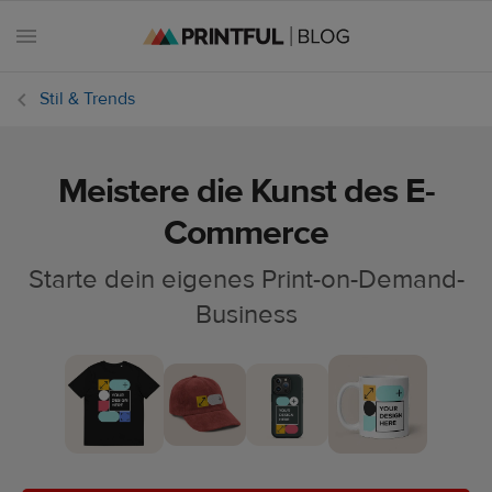
Stil & Trends
Meistere die Kunst des E-
Alle
Beiträge
Commerce
Starte dein eigenes Print-on-Demand-
E-
Commerce
Business
Feiertage
Einsteiger-
Handbuch
Erfolgsgeschichten