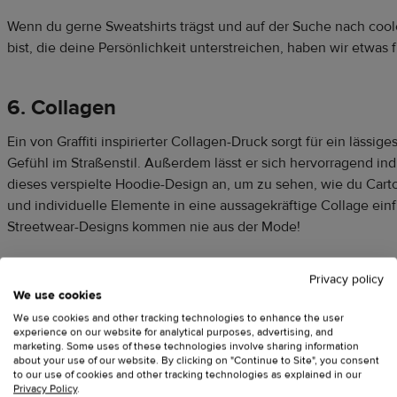
Wenn du gerne Sweatshirts trägst und auf der Suche nach cool
bist, die deine Persönlichkeit unterstreichen, haben wir etwas f
6. Collagen
Ein von Graffiti inspirierter Collagen-Druck sorgt für ein lässi
Gefühl im Straßenstil. Außerdem lässt er sich hervorragend indi
dieses verspielte Hoodie-Design an, um zu sehen, wie du Carto
und individuelle Elemente in eine aussagekräftige Collage einf
Streetwear-Designs kommen nie aus der Mode!
Privacy policy
We use cookies
We use cookies and other tracking technologies to enhance the user
experience on our website for analytical purposes, advertising, and
marketing. Some uses of these technologies involve sharing information
about your use of our website. By clicking on "Continue to Site", you consent
to our use of cookies and other tracking technologies as explained in our
Privacy Policy
.