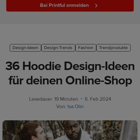
Bei Printful anmelden
Marketing-
Tipps
Plattform-
Leitfaden
Design-Ideen
Design-Trends
Fashion
Trendprodukte
Stil &
Trends
36 Hoodie Design-Ideen
Produkte
für deinen Online-Shop
Verkaufen
mit
•
Lesedauer: 19 Minuten
6. Feb 2024
Printful
Von:
Isa Olin
Designs
erstellen