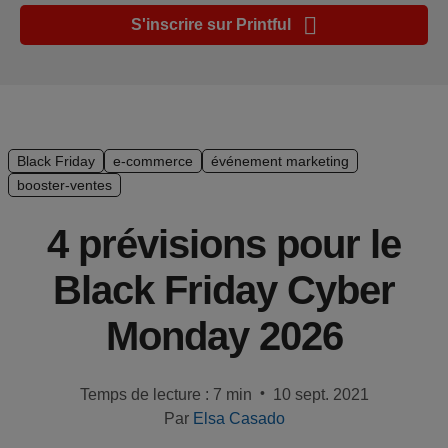
Guide de
S'inscrire sur Printful
plate-
forme e-
commerce
Manuel
du
Black Friday
e-commerce
événement marketing
débutant
booster-ventes
Modèle
4 prévisions pour le
de
Black Friday Cyber
réussite
Monday 2026
Produits
Vendre
•
Temps de lecture : 7 min
10 sept. 2021
avec
Par
Elsa Casado
Printful