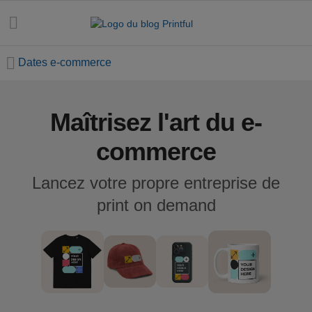
Dates e-commerce
Maîtrisez l'art du e-
Toutes les
publications
commerce
Astuces
Lancez votre propre entreprise de
marketing
print on demand
Dates e-
commerce
Design et
tendances