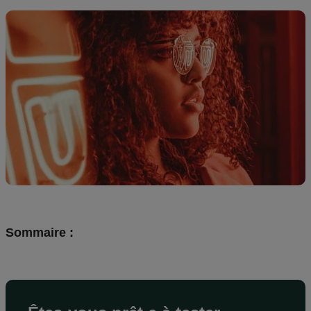
Création
de
design
Ressources
Tarifs
FR
Sommaire :