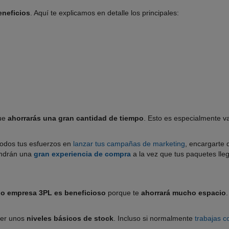
eneficios
. Aquí te explicamos en detalle los principales:
que
ahorrarás una gran cantidad de tiempo
. Esto es especialmente v
 todos tus esfuerzos en
lanzar tus campañas de marketing
, encargarte 
tendrán una
gran experiencia de compra
a la vez que tus paquetes lle
 o empresa 3PL es beneficioso
porque te
ahorrará mucho espacio
ner unos
niveles básicos de stock
. Incluso si normalmente
trabajas c