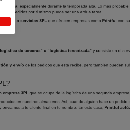
o al alza
, especialmente durante la temporada alta. Lo más probable
todos tus pedidos por ti mismo puede ser una ardua tarea.
 terceros o servicios 3PL
que ofrecen empresas como
Printful
con su
logística de terceros” o “logística tercerizada”
y consiste en el ser
tión y envío
de los pedidos que esta recibe, pero también pueden subc
PL?
o empresa 3PL
que se ocupa de la logística de una segunda empresa
productos en nuestros almacenes. Así, cuando alguien hace un pedido e
enviamos a tu cliente final en tu nombre. En este caso,
Printful act