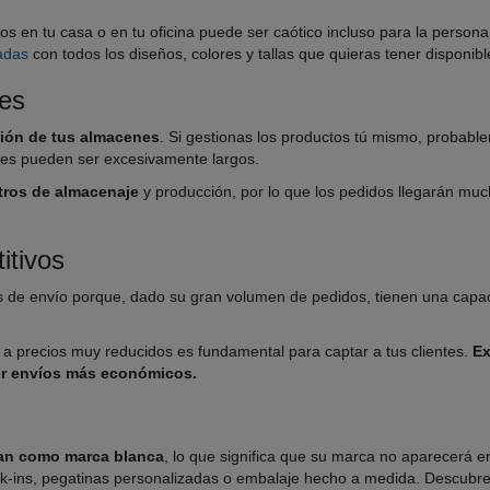
os en tu casa o en tu oficina puede ser caótico incluso para la person
adas
con todos los diseños, colores y tallas que quieras tener disponibl
tes
ión de tus almacenes
. Si gestionas los productos tú mismo, probabl
gares pueden ser excesivamente largos.
tros de almacenaje
y producción, por lo que los pedidos llegarán much
itivos
s de envío porque, dado su gran volumen de pedidos, tienen una capa
 a precios muy reducidos es fundamental para captar a tus clientes.
Ex
cer envíos más económicos.
an como marca blanca
, lo que significa que su marca no aparecerá 
ck-ins, pegatinas personalizadas o embalaje hecho a medida. Descubre