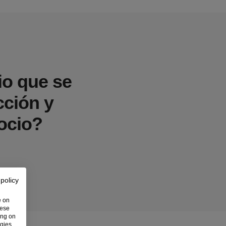
io que se
cción y
gocio?
 policy
e on
hese
ing on
ogies