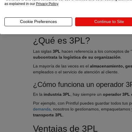
as explained in our
Privacy Policy
.
Es imposible negar que
el ecommerce es un negoci
tus ventas
. Por ello, tener que gestionar y enviar 
A continuación te explicamos qué es la
logística de
Cookie Preferences
Continue to Site
¿Qué es 3PL?
Las siglas
3PL
hacen referencia a los conceptos de “
subcontrata la logística de su organización
.
La mayoría de las veces es el
almacenamiento, ges
empleados o el servicio de atención al cliente.
¿Cómo funciona un operador 3
En la
industria 3PL
, hay siempre un
operador 3PL 
Por ejemplo, con Printful puedes guardar todos tus 
demanda
, nosotros lo gestionamos, empaquetamos y 
transporte 3PL
.
Ventajas de 3PL