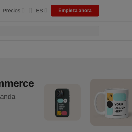
Precios
ES
Empieza ahora
ommerce
manda